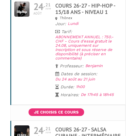
24
21
COURS 26-27 - HIP-HOP -
JUIN
15/18 ANS - NIVEAU 1
AOÛT
Thônex
Jour:
Lundi
Tarif:
ABONNEMENT ANNUEL : 750.-
UNE QUESTION ?
CHF - Cours d'essai gratuit le
24.08, uniquement sur
inscription et sous réserve de
disponibilité (à préciser en
commentaire)
Professeur:
Benjamin
Dates de session:
Du 24 août au 21 juin
Durée:
1h00
Horaires:
De 17h45 à 18h45
JE CHOISIS CE COURS
24
21
COURS 26-27 - SALSA
JUIN
CUBAINE - INTERMÉDIAIRE