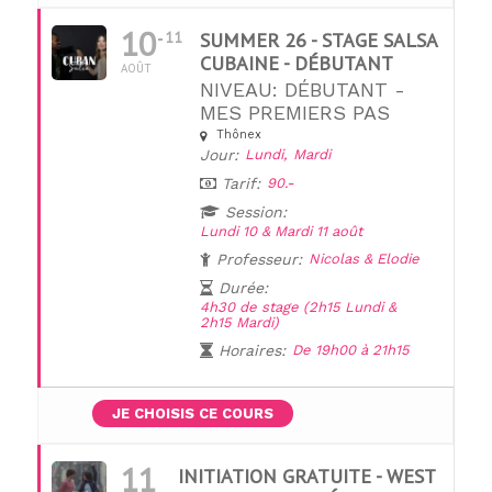
10
11
SUMMER 26 - STAGE SALSA
CUBAINE - DÉBUTANT
AOÛT
NIVEAU: DÉBUTANT -
MES PREMIERS PAS
Thônex
Jour:
Lundi,
Mardi
Tarif:
90.-
Session:
Lundi 10 & Mardi 11 août
Professeur:
Nicolas & Elodie
Durée:
4h30 de stage (2h15 Lundi &
2h15 Mardi)
Horaires:
De 19h00 à 21h15
JE CHOISIS CE COURS
11
INITIATION GRATUITE - WEST