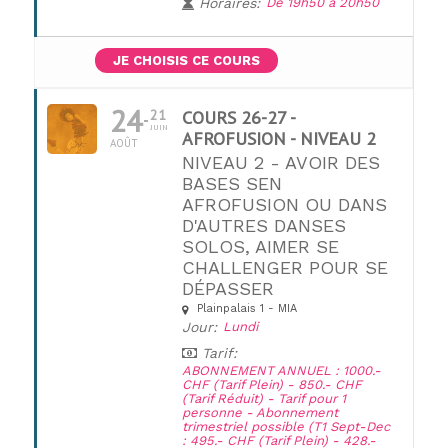
Horaires:
De 19h50 à 20h50
JE CHOISIS CE COURS
24
21
COURS 26-27 -
JUIN
AFROFUSION - NIVEAU 2
AOÛT
NIVEAU 2 - AVOIR DES
BASES SEN
AFROFUSION OU DANS
D'AUTRES DANSES
UNE QUESTION ?
SOLOS, AIMER SE
CHALLENGER POUR SE
DÉPASSER
Plainpalais 1 - MIA
Jour:
Lundi
Tarif:
ABONNEMENT ANNUEL : 1000.-
CHF (Tarif Plein) - 850.- CHF
(Tarif Réduit) - Tarif pour 1
personne - Abonnement
trimestriel possible (T1 Sept-Dec
: 495.- CHF (Tarif Plein) - 428.-