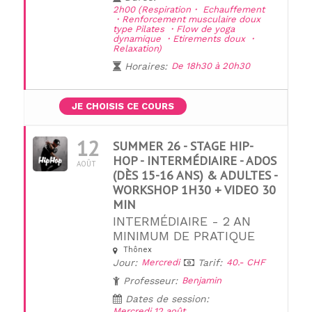
2h00 (Respiration・ Echauffement
・Renforcement musculaire doux
type Pilates ・Flow de yoga
dynamique ・Etirements doux ・
Relaxation)
Horaires:
De 18h30 à 20h30
JE CHOISIS CE COURS
12
SUMMER 26 - STAGE HIP-
HOP - INTERMÉDIAIRE - ADOS
AOÛT
(DÈS 15-16 ANS) & ADULTES -
WORKSHOP 1H30 + VIDEO 30
MIN
INTERMÉDIAIRE - 2 AN
UNE QUESTION ?
MINIMUM DE PRATIQUE
Thônex
Jour:
Mercredi
Tarif:
40.- CHF
Professeur:
Benjamin
Dates de session:
Mercredi 12 août