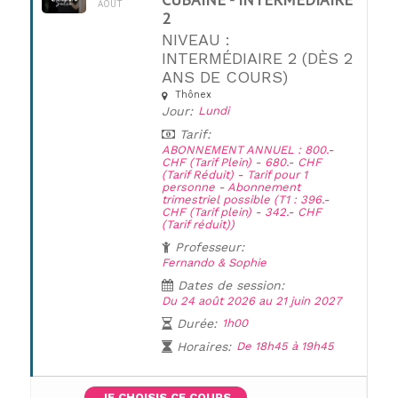
AOÛT
2
NIVEAU :
INTERMÉDIAIRE 2 (DÈS 2
ANS DE COURS)
UNE QUESTION ?
Thônex
Jour:
Lundi
Tarif:
ABONNEMENT ANNUEL : 800.-
CHF (Tarif Plein) - 680.- CHF
(Tarif Réduit) - Tarif pour 1
personne - Abonnement
trimestriel possible (T1 : 396.-
CHF (Tarif plein) - 342.- CHF
(Tarif réduit))
Professeur:
Fernando & Sophie
Dates de session:
Du 24 août 2026 au 21 juin 2027
Durée:
1h00
Horaires:
De 18h45 à 19h45
JE CHOISIS CE COURS