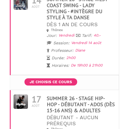
14
COAST SWING - LADY
AOÛT
STYLING - #INTÈGRE DU
STYLE À TA DANSE
DÈS 1 AN DE COURS
Thônex
Jour:
Vendredi
Tarif:
40.-
Session:
Vendredi 14 août
Professeur:
Diane
Durée:
2h00
Horaires:
De 19h00 à 21h00
JE CHOISIS CE COURS
17
SUMMER 26 - STAGE HIP-
HOP - DÉBUTANT - ADOS (DÈS
AOÛT
15-16 ANS) & ADULTES
DÉBUTANT - AUCUN
PRÉREQUIS