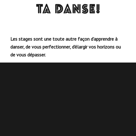
TA DANSE!
Les stages sont une toute autre façon d’apprendre à
danser, de vous perfectionner, d’élargir vos horizons ou
de vous dépasser.
Chez BeYou, nous proposons tous types de stages :
Des stages intensifs pour débutants les week-end,
pour ceux qui ne peuvent pas suivre de cours en
semaine
Des stages à thème pour travailler des points
spécifiques liés à une danse
(Style, Jeux de Jambes…)
Des stages pour tous les niveaux
(de Débutant à
Avancé)
pour booster votre danse