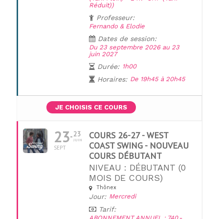
Réduit))
Professeur:
Fernando & Elodie
Dates de session:
Du 23 septembre 2026 au 23
juin 2027
Durée:
1h00
Horaires:
De 19h45 à 20h45
JE CHOISIS CE COURS
23
23
COURS 26-27 - WEST
JUIN
COAST SWING - NOUVEAU
SEPT
COURS DÉBUTANT
NIVEAU : DÉBUTANT (0
MOIS DE COURS)
Thônex
UNE QUESTION ?
Jour:
Mercredi
Tarif:
ABONNEMENT ANNUEL : 740.-