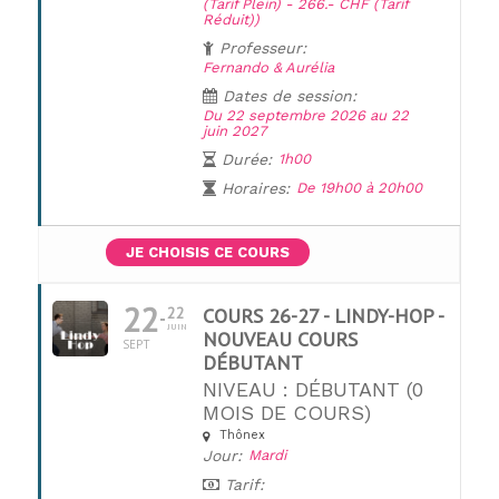
(Tarif Plein) - 266.- CHF (Tarif
Réduit))
Professeur:
Fernando & Aurélia
Dates de session:
Du 22 septembre 2026 au 22
juin 2027
Durée:
1h00
Horaires:
De 19h00 à 20h00
JE CHOISIS CE COURS
22
22
COURS 26-27 - LINDY-HOP -
JUIN
NOUVEAU COURS
SEPT
DÉBUTANT
NIVEAU : DÉBUTANT (0
MOIS DE COURS)
Thônex
UNE QUESTION ?
Jour:
Mardi
Tarif: