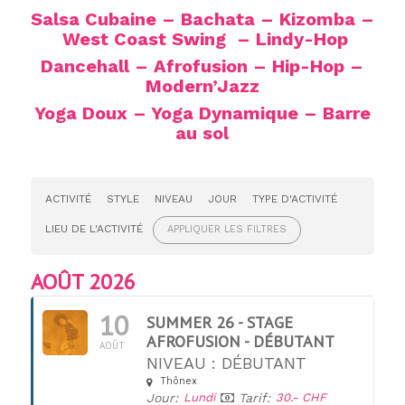
Salsa Cubaine – Bachata –
Kizomba –
West Coast Swing – Lindy-Hop
Dancehall – Afrofusion – Hip-Hop –
Modern’Jazz
Yoga Doux – Yoga Dynamique – Barre
au sol
ACTIVITÉ
STYLE
NIVEAU
JOUR
TYPE D'ACTIVITÉ
LIEU DE L'ACTIVITÉ
APPLIQUER LES FILTRES
AOÛT 2026
10
SUMMER 26 - STAGE
AFROFUSION - DÉBUTANT
AOÛT
NIVEAU : DÉBUTANT
Thônex
Jour:
Lundi
Tarif:
30.- CHF