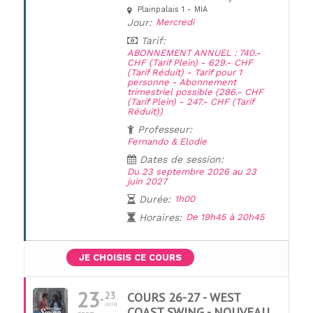
Plainpalais 1 - MIA
UNE QUESTION ?
Jour:
Mercredi
Tarif:
ABONNEMENT ANNUEL : 740.-
CHF (Tarif Plein) - 629.- CHF
(Tarif Réduit) - Tarif pour 1
personne - Abonnement
trimestriel possible (286.- CHF
(Tarif Plein) - 247.- CHF (Tarif
Réduit))
Professeur:
Fernando & Elodie
Dates de session:
Du 23 septembre 2026 au 23
juin 2027
Durée:
1h00
Horaires:
De 19h45 à 20h45
JE CHOISIS CE COURS
23
23
COURS 26-27 - WEST
JUIN
COAST SWING - NOUVEAU