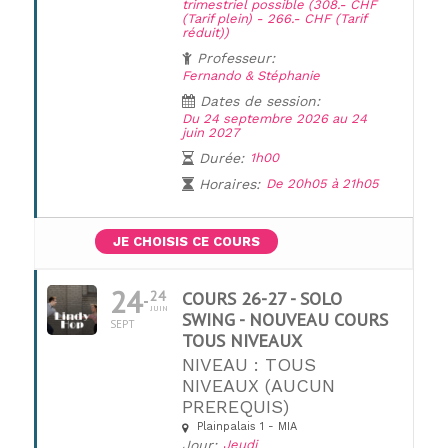
trimestriel possible (308.- CHF
(Tarif plein) - 266.- CHF (Tarif
réduit))
Professeur:
Fernando & Stéphanie
Dates de session:
Du 24 septembre 2026 au 24
juin 2027
Durée:
1h00
Horaires:
De 20h05 à 21h05
JE CHOISIS CE COURS
24
24
COURS 26-27 - SOLO
JUIN
SWING - NOUVEAU COURS
SEPT
TOUS NIVEAUX
NIVEAU : TOUS
NIVEAUX (AUCUN
PREREQUIS)
UNE QUESTION ?
Plainpalais 1 - MIA
Jour:
Jeudi