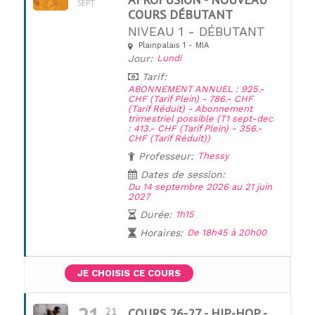
SEPT
COURS DÉBUTANT
NIVEAU 1 - DÉBUTANT
UNE QUESTION ?
Plainpalais 1 - MIA
Jour:
Lundi
Tarif:
ABONNEMENT ANNUEL : 925.-
CHF (Tarif Plein) - 786.- CHF
(Tarif Réduit) - Abonnement
trimestriel possible (T1 sept-dec
: 413.- CHF (Tarif Plein) - 356.-
CHF (Tarif Réduit))
Professeur:
Thessy
Dates de session:
Du 14 septembre 2026 au 21 juin
2027
Durée:
1h15
Horaires:
De 18h45 à 20h00
JE CHOISIS CE COURS
21
COURS 26-27 - HIP-HOP -