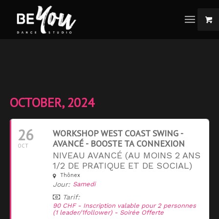
OCTOBER, 2024
26
WORKSHOP WEST COAST SWING -
AVANCÉ - BOOSTE TA CONNEXION
OCT
NIVEAU AVANCÉ (AU MOINS 2 ANS
1/2 DE PRATIQUE ET DE SOCIAL)
Thônex
Jour:
Samedi
Tarif:
90 CHF - Inscription valable pour 2 personnes
(1 leader/1follower) - Soirée Offerte