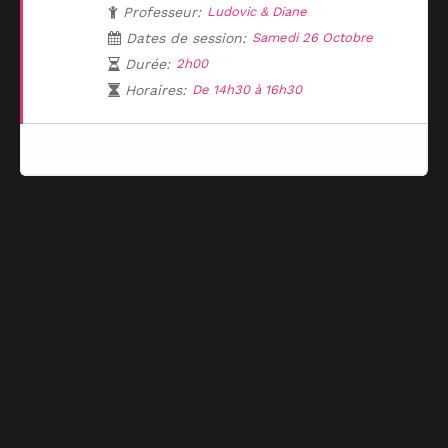
Professeur:
Ludovic & Diane
Dates de session:
Samedi 26 Octobre
Durée:
2h00
Horaires:
De 14h30 à 16h30
Tickets are not available for sale any more for this event!