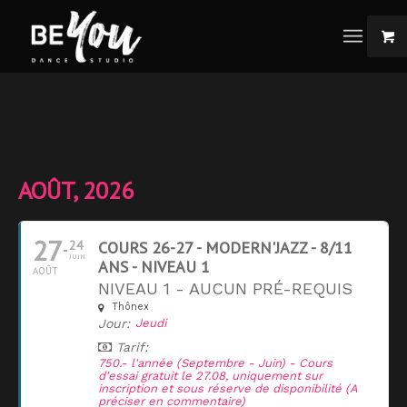
AOÛT, 2026
27
24
COURS 26-27 - MODERN'JAZZ - 8/11
JUIN
ANS - NIVEAU 1
AOÛT
NIVEAU 1 - AUCUN PRÉ-REQUIS
Thônex
Jour:
Jeudi
Tarif:
750.- l'année (Septembre - Juin) - Cours
d'essai gratuit le 27.08, uniquement sur
inscription et sous réserve de disponibilité (A
préciser en commentaire)