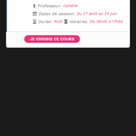
Professeur:
Ophélie
Dates de session:
Du 27 août au 24 juin
Durée:
1h00
Horaires:
De 16h45 à 17h45
JE CHOISIS CE COURS
UNE QUESTION ?