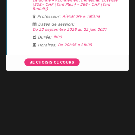
personne - Abonnement trimestriel possible
(308.- CHF (Tarif Plein) - 266.- CHF (Tarif
Réduit))
Professeur:
Alexandre & Tatiana
Dates de session:
Du 22 septembre 2026 au 22 juin 2027
Durée:
1h00
Horaires:
De 20h05 à 21h05
JE CHOISIS CE COURS
UNE QUESTION ?