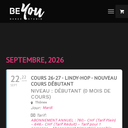
SEPTEMBRE, 2026
22
22
COURS 26-27 - LINDY-HOP - NOUVEAU
JUIN
COURS DÉBUTANT
SEPT
NIVEAU : DÉBUTANT (0 MOIS DE
COURS)
Thônex
Jour:
Mardi
Tarif:
ABONNEMENT ANNUEL : 760.- CHF (Tarif Plein)
- 646.- CHF (Tarif Réduit) - Tarif pour 1