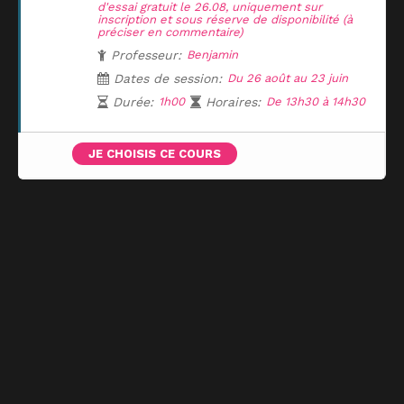
d'essai gratuit le 26.08, uniquement sur
inscription et sous réserve de disponibilité (à
préciser en commentaire)
Professeur:
Benjamin
Dates de session:
Du 26 août au 23 juin
Durée:
1h00
Horaires:
De 13h30 à 14h30
JE CHOISIS CE COURS
UNE QUESTION ?