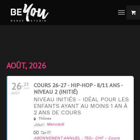
AOÛT, 2026
26
23
COURS 26-27 - HIP-HOP - 8/11 ANS -
JUIN
NIVEAU 2 (INITIÉ)
AOÛT
NIVEAU INITIÉS - IDÉAL POUR LES
ENFANTS AYANT AU MOINS 1 AN À
2 ANS DE COURS
Thônex
Jour:
Mercredi
Tarif:
ABONNEMENT ANNUEL : 750.- CHF - Cours