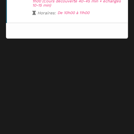
1h00 (Cours découverte 40-45 min + échanges
10-15 min)
Horaires:
De 10h00 à 11h00
Plus de places disponible pour cette activité