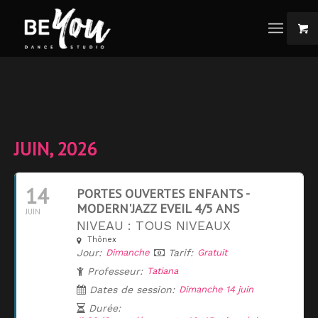
JUIN, 2026
14
PORTES OUVERTES ENFANTS -
MODERN'JAZZ EVEIL 4/5 ANS
JUIN
NIVEAU : TOUS NIVEAUX
Thônex
Jour:
Dimanche
Tarif:
Gratuit
Professeur:
Tatiana
Dates de session:
Dimanche 14 juin
Durée: