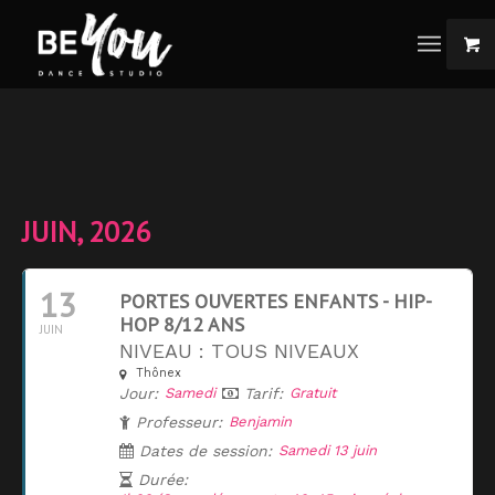
JUIN, 2026
13
PORTES OUVERTES ENFANTS - HIP-
HOP 8/12 ANS
JUIN
NIVEAU : TOUS NIVEAUX
Thônex
Jour:
Samedi
Tarif:
Gratuit
Professeur:
Benjamin
Dates de session:
Samedi 13 juin
Durée: