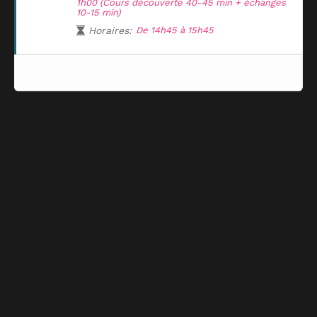
1h00 (Cours découverte 40-45 min + échanges
10-15 min)
Horaires:
De 14h45 à 15h45
Plus de places disponible pour cette activité