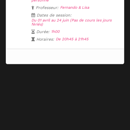
personne
Professeur:
Fernando & Lisa
Dates de session:
Du 01 avril au 24 juin (Pas de cours les jours
fériés)
Durée:
1h00
Horaires:
De 20h45 à 21h45
Plus de places disponible pour cette activité