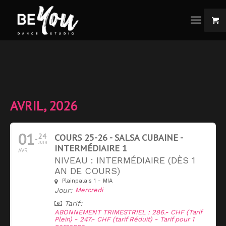
AVRIL, 2026
01
24
COURS 25-26 - SALSA CUBAINE -
JUIN
INTERMÉDIAIRE 1
AVR
NIVEAU : INTERMÉDIAIRE (DÈS 1
AN DE COURS)
Plainpalais 1 - MIA
Jour:
Mercredi
Tarif:
ABONNEMENT TRIMESTRIEL : 286.- CHF (Tarif
Plein) - 247.- CHF (tarif Réduit) - Tarif pour 1